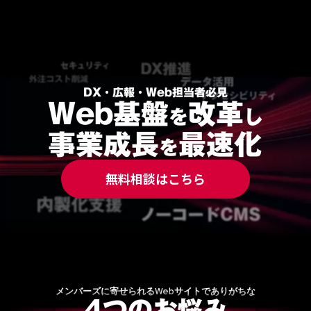
DX・広報・Web担当者必見
Web基盤
改革
を
し
事業成長
最速化
を
無料相談はこちら
4つのお悩み
メンバーズに寄せられるWebサイトでありがちな