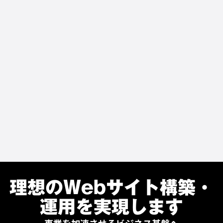
るツール連携機能を完備しております。メンバーズ
では、これらの機能を迷わず使いこなすための貴
社専用マニュアル整備も併せてご支援いたしま
す。
Q
納品までどのくらいの期間で対応いただけます
か？
A
サイトの規模によりますが、最短で1ヶ月・最長6
ヶ月ほどが目安となる想定です。
理想のWebサイト構築・
運用を実現します